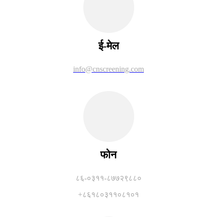
ई-मेल
info@cnscreening.com
फोन
८६-०३११-८७७२९८८०
+८६१८०३११०८१०१