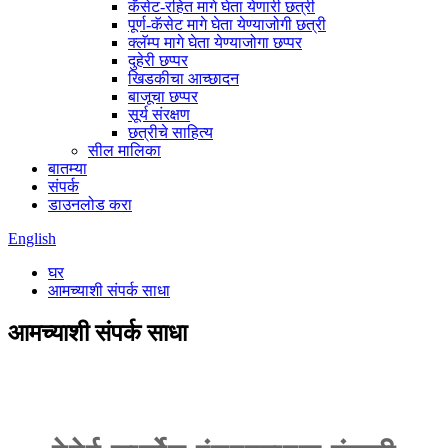
कॅसेट-रहित मागे घेता येणारी छत्री
पूर्ण-कॅसेट मागे घेता येण्याजोगी छत्री
क्लॅम्प मागे घेता येण्याजोगा छप्पर
दुहेरी छप्पर
खिडकीचा आच्छादन
बाजूचा छप्पर
सूर्य संरक्षण
छत्रीचे साहित्य
सील मालिका
बातम्या
संपर्क
डाउनलोड करा
English
घर
आमच्याशी संपर्क साधा
आमच्याशी संपर्क साधा