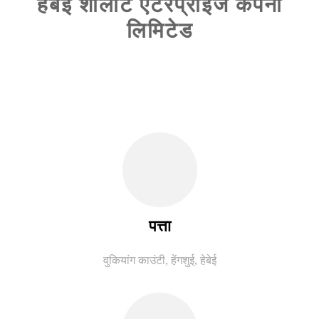
हेबेई शार्लोट एंटरप्राइज कंपनी
लिमिटेड
पत्ता
वुकियांग काउंटी, हेंगशुई, हेबेई