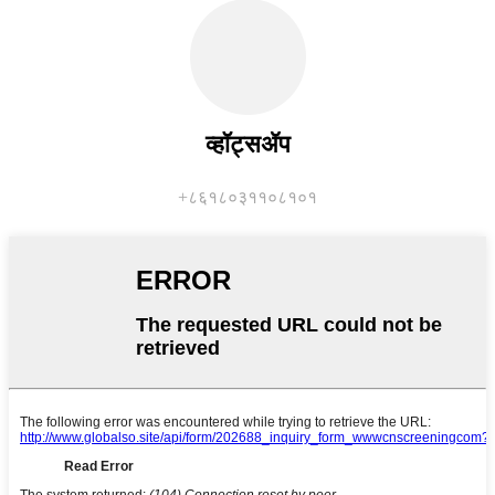
व्हॉट्सॲप
+८६१८०३११०८१०१