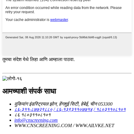
तुमचा संदेश येथे लिहा आणि आम्हाला पाठवा.
आमच्याशी संपर्क साधा
वुकियांग इंडस्ट्रियल झोन, हेंगशुई सिटी, हेबेई, चीन 053300
८६-३११-८७७२९८८०
/ ८६-१३९३११०७७१४
/ १८०३११०८१०१
८६ १८०३११०८१०१
info@cnscreening.com
WWW.CNSCREENING.COM / WWW.AILVKE.NET